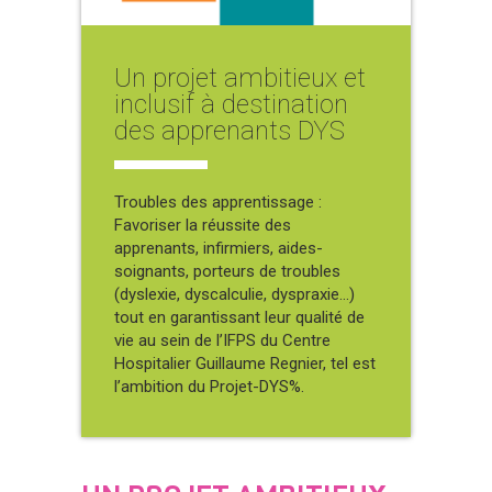
Un projet ambitieux et
inclusif à destination
des apprenants DYS
Troubles des apprentissage :
Favoriser la réussite des
apprenants, infirmiers, aides-
soignants, porteurs de troubles
(dyslexie, dyscalculie, dyspraxie…)
tout en garantissant leur qualité de
vie au sein de l’IFPS du Centre
Hospitalier Guillaume Regnier, tel est
l’ambition du Projet-DYS%.