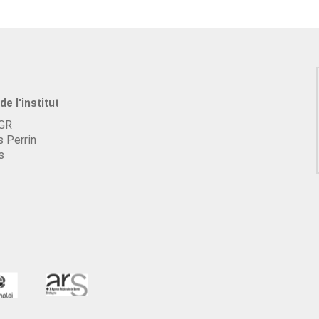
de l'institut
HGR
s Perrin
s