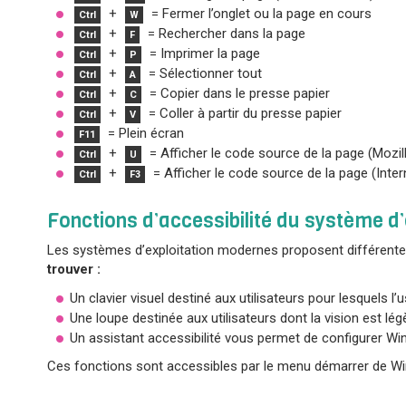
+
= Fermer l’onglet ou la page en cours
Ctrl
W
+
= Rechercher dans la page
Ctrl
F
+
= Imprimer la page
Ctrl
P
+
= Sélectionner tout
Ctrl
A
+
= Copier dans le presse papier
Ctrl
C
+
= Coller à partir du presse papier
Ctrl
V
= Plein écran
F11
+
= Afficher le code source de la page (Mozi
Ctrl
U
+
= Afficher le code source de la page (Inte
Ctrl
F3
Fonctions d’accessibilité du système d’
Les systèmes d’exploitation modernes proposent différentes f
trouver :
Un clavier visuel destiné aux utilisateurs pour lesquels l’u
Une loupe destinée aux utilisateurs dont la vision est lé
Un assistant accessibilité vous permet de configurer Wi
Ces fonctions sont accessibles par le menu démarrer de Wi