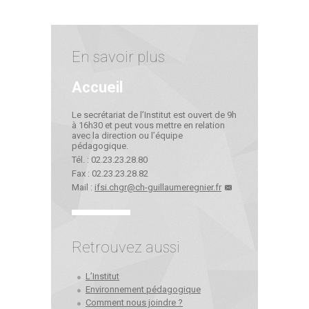
En savoir plus
Accueil
Le secrétariat de l’Institut est ouvert de 9h
à 16h30 et peut vous mettre en relation
avec la direction ou l’équipe
pédagogique.
Tél. : 02.23.23.28.80
Fax : 02.23.23.28.82
Mail :
ifsi.chgr@ch-guillaumeregnier.fr
Retrouvez aussi
L’Institut
Environnement pédagogique
Comment nous joindre ?