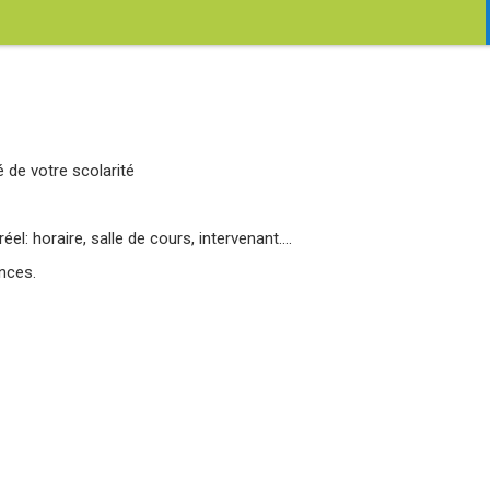
 de votre scolarité
l: horaire, salle de cours, intervenant….
nces.