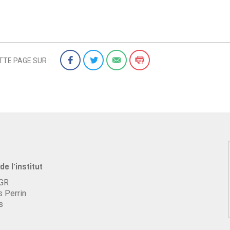
TE PAGE SUR :
de l'institut
HGR
s Perrin
s