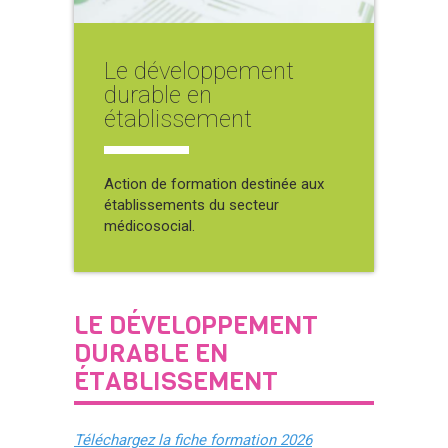
Le développement
durable en
établissement
Action de formation destinée aux
établissements du secteur
médicosocial.
LE DÉVELOPPEMENT
DURABLE EN
ÉTABLISSEMENT
Téléchargez la fiche formation 2026