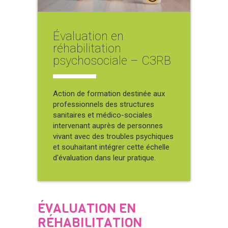
Évaluation en
réhabilitation
psychosociale – C3RB
Action de formation destinée aux
professionnels des structures
sanitaires et médico-sociales
intervenant auprès de personnes
vivant avec des troubles psychiques
et souhaitant intégrer cette échelle
d'évaluation dans leur pratique.
ÉVALUATION EN
RÉHABILITATION