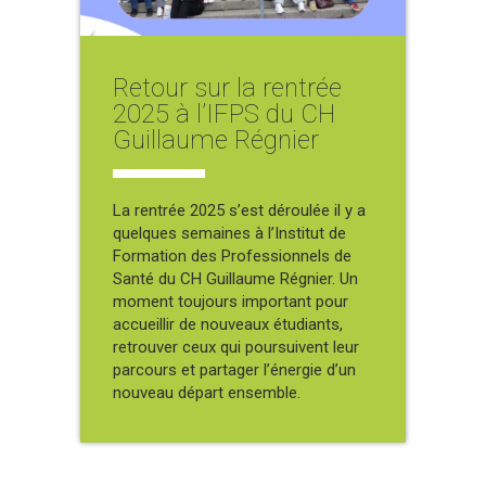
Retour sur la rentrée
2025 à l’IFPS du CH
Guillaume Régnier
La rentrée 2025 s’est déroulée il y a
quelques semaines à l’Institut de
Formation des Professionnels de
Santé du CH Guillaume Régnier. Un
moment toujours important pour
accueillir de nouveaux étudiants,
retrouver ceux qui poursuivent leur
parcours et partager l’énergie d’un
nouveau départ ensemble.