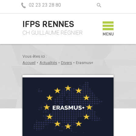
02 23 23 28 80
IFPS RENNES
CH GUILLAUME RÉGNIER
MENU
Vous êtes ici :
Accueil
•
Actualités
•
Divers
•
Erasmus+